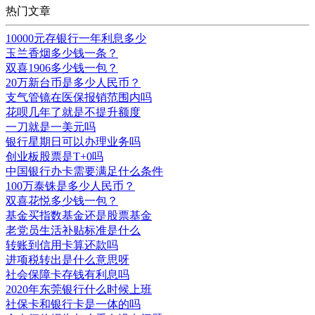
热门文章
10000元存银行一年利息多少
玉兰香烟多少钱一条？
双喜1906多少钱一包？
20万新台币是多少人民币？
支气管镜在医保报销范围内吗
花呗几年了就是不提升额度
一刀就是一美元吗
银行星期日可以办理业务吗
创业板股票是T+0吗
中国银行办卡需要满足什么条件
100万泰铢是多少人民币？
双喜花悦多少钱一包？
基金买指数基金还是股票基金
老党员生活补贴标准是什么
转账到信用卡算还款吗
进项税转出是什么意思呀
社会保障卡存钱有利息吗
2020年东莞银行什么时候上班
社保卡和银行卡是一体的吗