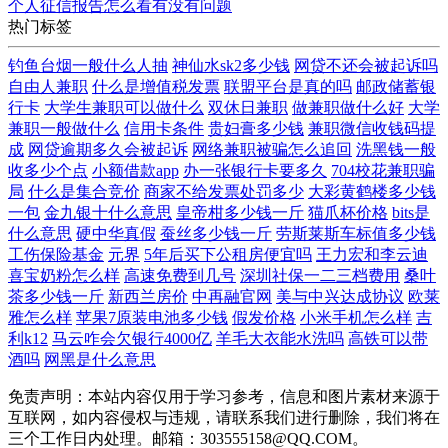
个人征信报告怎么看有没有问题
热门标签
钓鱼台烟一般什么人抽
神仙水sk2多少钱
网贷不还会被起诉吗
自由人兼职
什么是增值税发票
联盟平台是真的吗
邮政储蓄银
行卡
大学生兼职可以做什么
双休日兼职
做兼职做什么好
大学
兼职一般做什么
信用卡条件
贵妇膏多少钱
兼职微信收钱码提
成
网贷逾期多久会被起诉
网络兼职被骗怎么追回
洗黑钱一般
收多少个点
小额借款app
办一张银行卡要多久
704校花兼职骗
局
什么是集合竞价
商家不给发票处罚多少
大彩黄鹤楼多少钱
一包
金九银十什么意思
皇帝柑多少钱一斤
猫爪杯价格
bits是
什么意思
硬中华真假
蚕丝多少钱一斤
劳斯莱斯车标值多少钱
工伤保险基金
元界
5年后买下公租房便宜吗
王力宏和李云迪
喜宝奶粉怎么样
高速免费到几号
深圳社保一二三档费用
桑叶
茶多少钱一斤
新西兰房价
中再融官网
美与中兴达成协议
欧莱
雅怎么样
苹果7原装电池多少钱
假发价格
小米手机怎么样
吉
利k12
马云咋会欠银行4000亿
羊毛大衣能水洗吗
高铁可以带
酒吗
网黑是什么意思
免责声明：本站内容仅用于学习参考，信息和图片素材来源于
互联网，如内容侵权与违规，请联系我们进行删除，我们将在
三个工作日内处理。邮箱：303555158@QQ.COM。