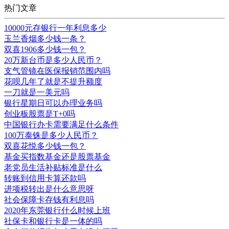
热门文章
10000元存银行一年利息多少
玉兰香烟多少钱一条？
双喜1906多少钱一包？
20万新台币是多少人民币？
支气管镜在医保报销范围内吗
花呗几年了就是不提升额度
一刀就是一美元吗
银行星期日可以办理业务吗
创业板股票是T+0吗
中国银行办卡需要满足什么条件
100万泰铢是多少人民币？
双喜花悦多少钱一包？
基金买指数基金还是股票基金
老党员生活补贴标准是什么
转账到信用卡算还款吗
进项税转出是什么意思呀
社会保障卡存钱有利息吗
2020年东莞银行什么时候上班
社保卡和银行卡是一体的吗