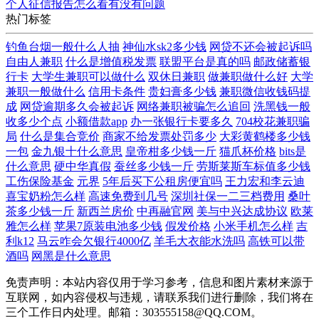
个人征信报告怎么看有没有问题
热门标签
钓鱼台烟一般什么人抽
神仙水sk2多少钱
网贷不还会被起诉吗
自由人兼职
什么是增值税发票
联盟平台是真的吗
邮政储蓄银
行卡
大学生兼职可以做什么
双休日兼职
做兼职做什么好
大学
兼职一般做什么
信用卡条件
贵妇膏多少钱
兼职微信收钱码提
成
网贷逾期多久会被起诉
网络兼职被骗怎么追回
洗黑钱一般
收多少个点
小额借款app
办一张银行卡要多久
704校花兼职骗
局
什么是集合竞价
商家不给发票处罚多少
大彩黄鹤楼多少钱
一包
金九银十什么意思
皇帝柑多少钱一斤
猫爪杯价格
bits是
什么意思
硬中华真假
蚕丝多少钱一斤
劳斯莱斯车标值多少钱
工伤保险基金
元界
5年后买下公租房便宜吗
王力宏和李云迪
喜宝奶粉怎么样
高速免费到几号
深圳社保一二三档费用
桑叶
茶多少钱一斤
新西兰房价
中再融官网
美与中兴达成协议
欧莱
雅怎么样
苹果7原装电池多少钱
假发价格
小米手机怎么样
吉
利k12
马云咋会欠银行4000亿
羊毛大衣能水洗吗
高铁可以带
酒吗
网黑是什么意思
免责声明：本站内容仅用于学习参考，信息和图片素材来源于
互联网，如内容侵权与违规，请联系我们进行删除，我们将在
三个工作日内处理。邮箱：303555158@QQ.COM。