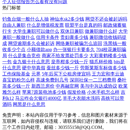
个人征信报告怎么看有没有问题
热门标签
钓鱼台烟一般什么人抽
神仙水sk2多少钱
网贷不还会被起诉吗
自由人兼职
什么是增值税发票
联盟平台是真的吗
邮政储蓄银
行卡
大学生兼职可以做什么
双休日兼职
做兼职做什么好
大学
兼职一般做什么
信用卡条件
贵妇膏多少钱
兼职微信收钱码提
成
网贷逾期多久会被起诉
网络兼职被骗怎么追回
洗黑钱一般
收多少个点
小额借款app
办一张银行卡要多久
704校花兼职骗
局
什么是集合竞价
商家不给发票处罚多少
大彩黄鹤楼多少钱
一包
金九银十什么意思
皇帝柑多少钱一斤
猫爪杯价格
bits是
什么意思
硬中华真假
蚕丝多少钱一斤
劳斯莱斯车标值多少钱
工伤保险基金
元界
5年后买下公租房便宜吗
王力宏和李云迪
喜宝奶粉怎么样
高速免费到几号
深圳社保一二三档费用
桑叶
茶多少钱一斤
新西兰房价
中再融官网
美与中兴达成协议
欧莱
雅怎么样
苹果7原装电池多少钱
假发价格
小米手机怎么样
吉
利k12
马云咋会欠银行4000亿
羊毛大衣能水洗吗
高铁可以带
酒吗
网黑是什么意思
免责声明：本站内容仅用于学习参考，信息和图片素材来源于
互联网，如内容侵权与违规，请联系我们进行删除，我们将在
三个工作日内处理。邮箱：303555158@QQ.COM。