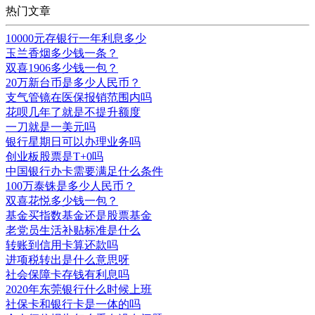
热门文章
10000元存银行一年利息多少
玉兰香烟多少钱一条？
双喜1906多少钱一包？
20万新台币是多少人民币？
支气管镜在医保报销范围内吗
花呗几年了就是不提升额度
一刀就是一美元吗
银行星期日可以办理业务吗
创业板股票是T+0吗
中国银行办卡需要满足什么条件
100万泰铢是多少人民币？
双喜花悦多少钱一包？
基金买指数基金还是股票基金
老党员生活补贴标准是什么
转账到信用卡算还款吗
进项税转出是什么意思呀
社会保障卡存钱有利息吗
2020年东莞银行什么时候上班
社保卡和银行卡是一体的吗