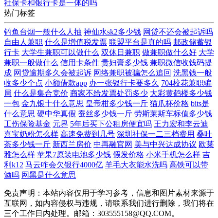
社保卡和银行卡是一体的吗
热门标签
钓鱼台烟一般什么人抽
神仙水sk2多少钱
网贷不还会被起诉吗
自由人兼职
什么是增值税发票
联盟平台是真的吗
邮政储蓄银
行卡
大学生兼职可以做什么
双休日兼职
做兼职做什么好
大学
兼职一般做什么
信用卡条件
贵妇膏多少钱
兼职微信收钱码提
成
网贷逾期多久会被起诉
网络兼职被骗怎么追回
洗黑钱一般
收多少个点
小额借款app
办一张银行卡要多久
704校花兼职骗
局
什么是集合竞价
商家不给发票处罚多少
大彩黄鹤楼多少钱
一包
金九银十什么意思
皇帝柑多少钱一斤
猫爪杯价格
bits是
什么意思
硬中华真假
蚕丝多少钱一斤
劳斯莱斯车标值多少钱
工伤保险基金
元界
5年后买下公租房便宜吗
王力宏和李云迪
喜宝奶粉怎么样
高速免费到几号
深圳社保一二三档费用
桑叶
茶多少钱一斤
新西兰房价
中再融官网
美与中兴达成协议
欧莱
雅怎么样
苹果7原装电池多少钱
假发价格
小米手机怎么样
吉
利k12
马云咋会欠银行4000亿
羊毛大衣能水洗吗
高铁可以带
酒吗
网黑是什么意思
免责声明：本站内容仅用于学习参考，信息和图片素材来源于
互联网，如内容侵权与违规，请联系我们进行删除，我们将在
三个工作日内处理。邮箱：303555158@QQ.COM。