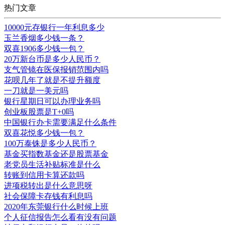
热门文章
10000元存银行一年利息多少
玉兰香烟多少钱一条？
双喜1906多少钱一包？
20万新台币是多少人民币？
支气管镜在医保报销范围内吗
花呗几年了就是不提升额度
一刀就是一美元吗
银行星期日可以办理业务吗
创业板股票是T+0吗
中国银行办卡需要满足什么条件
双喜花悦多少钱一包？
100万泰铢是多少人民币？
基金买指数基金还是股票基金
老党员生活补贴标准是什么
转账到信用卡算还款吗
进项税转出是什么意思呀
社会保障卡存钱有利息吗
2020年东莞银行什么时候上班
个人征信报告怎么看有没有问题