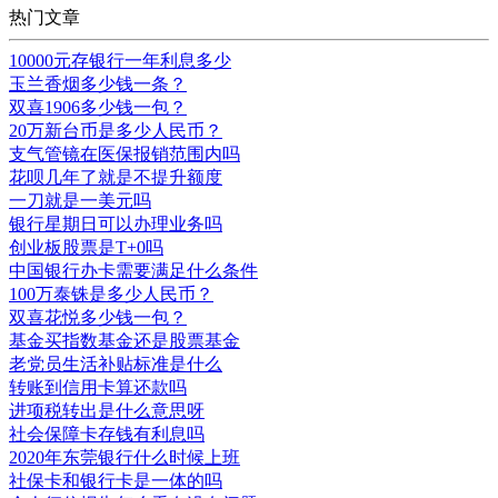
热门文章
10000元存银行一年利息多少
玉兰香烟多少钱一条？
双喜1906多少钱一包？
20万新台币是多少人民币？
支气管镜在医保报销范围内吗
花呗几年了就是不提升额度
一刀就是一美元吗
银行星期日可以办理业务吗
创业板股票是T+0吗
中国银行办卡需要满足什么条件
100万泰铢是多少人民币？
双喜花悦多少钱一包？
基金买指数基金还是股票基金
老党员生活补贴标准是什么
转账到信用卡算还款吗
进项税转出是什么意思呀
社会保障卡存钱有利息吗
2020年东莞银行什么时候上班
社保卡和银行卡是一体的吗