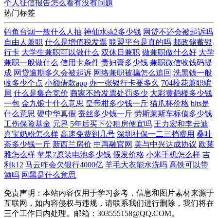
个人征信报告怎么看有没有问题
热门标签
钓鱼台烟一般什么人抽
神仙水sk2多少钱
网贷不还会被起诉吗
自由人兼职
什么是增值税发票
联盟平台是真的吗
邮政储蓄银
行卡
大学生兼职可以做什么
双休日兼职
做兼职做什么好
大学
兼职一般做什么
信用卡条件
贵妇膏多少钱
兼职微信收钱码提
成
网贷逾期多久会被起诉
网络兼职被骗怎么追回
洗黑钱一般
收多少个点
小额借款app
办一张银行卡要多久
704校花兼职骗
局
什么是集合竞价
商家不给发票处罚多少
大彩黄鹤楼多少钱
一包
金九银十什么意思
皇帝柑多少钱一斤
猫爪杯价格
bits是
什么意思
硬中华真假
蚕丝多少钱一斤
劳斯莱斯车标值多少钱
工伤保险基金
元界
5年后买下公租房便宜吗
王力宏和李云迪
喜宝奶粉怎么样
高速免费到几号
深圳社保一二三档费用
桑叶
茶多少钱一斤
新西兰房价
中再融官网
美与中兴达成协议
欧莱
雅怎么样
苹果7原装电池多少钱
假发价格
小米手机怎么样
吉
利k12
马云咋会欠银行4000亿
羊毛大衣能水洗吗
高铁可以带
酒吗
网黑是什么意思
免责声明：本站内容仅用于学习参考，信息和图片素材来源于
互联网，如内容侵权与违规，请联系我们进行删除，我们将在
三个工作日内处理。邮箱：303555158@QQ.COM。