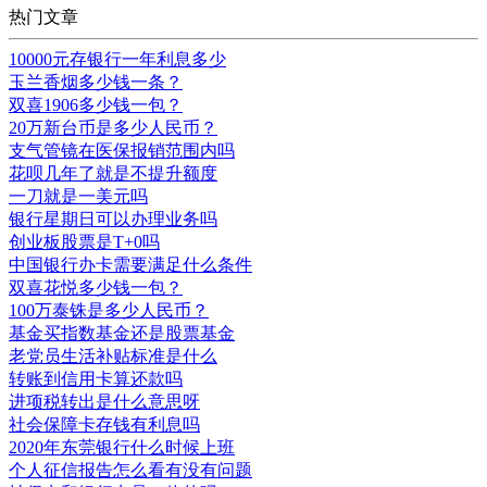
热门文章
10000元存银行一年利息多少
玉兰香烟多少钱一条？
双喜1906多少钱一包？
20万新台币是多少人民币？
支气管镜在医保报销范围内吗
花呗几年了就是不提升额度
一刀就是一美元吗
银行星期日可以办理业务吗
创业板股票是T+0吗
中国银行办卡需要满足什么条件
双喜花悦多少钱一包？
100万泰铢是多少人民币？
基金买指数基金还是股票基金
老党员生活补贴标准是什么
转账到信用卡算还款吗
进项税转出是什么意思呀
社会保障卡存钱有利息吗
2020年东莞银行什么时候上班
个人征信报告怎么看有没有问题