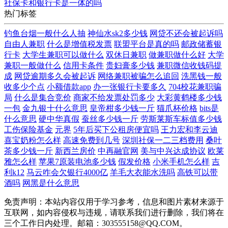
社保卡和银行卡是一体的吗
热门标签
钓鱼台烟一般什么人抽
神仙水sk2多少钱
网贷不还会被起诉吗
自由人兼职
什么是增值税发票
联盟平台是真的吗
邮政储蓄银
行卡
大学生兼职可以做什么
双休日兼职
做兼职做什么好
大学
兼职一般做什么
信用卡条件
贵妇膏多少钱
兼职微信收钱码提
成
网贷逾期多久会被起诉
网络兼职被骗怎么追回
洗黑钱一般
收多少个点
小额借款app
办一张银行卡要多久
704校花兼职骗
局
什么是集合竞价
商家不给发票处罚多少
大彩黄鹤楼多少钱
一包
金九银十什么意思
皇帝柑多少钱一斤
猫爪杯价格
bits是
什么意思
硬中华真假
蚕丝多少钱一斤
劳斯莱斯车标值多少钱
工伤保险基金
元界
5年后买下公租房便宜吗
王力宏和李云迪
喜宝奶粉怎么样
高速免费到几号
深圳社保一二三档费用
桑叶
茶多少钱一斤
新西兰房价
中再融官网
美与中兴达成协议
欧莱
雅怎么样
苹果7原装电池多少钱
假发价格
小米手机怎么样
吉
利k12
马云咋会欠银行4000亿
羊毛大衣能水洗吗
高铁可以带
酒吗
网黑是什么意思
免责声明：本站内容仅用于学习参考，信息和图片素材来源于
互联网，如内容侵权与违规，请联系我们进行删除，我们将在
三个工作日内处理。邮箱：303555158@QQ.COM。