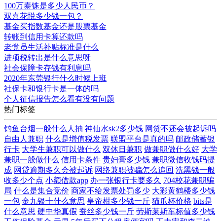
100万泰铢是多少人民币？
双喜花悦多少钱一包？
基金买指数基金还是股票基金
转账到信用卡算还款吗
老党员生活补贴标准是什么
进项税转出是什么意思呀
社会保障卡存钱有利息吗
2020年东莞银行什么时候上班
社保卡和银行卡是一体的吗
个人征信报告怎么看有没有问题
热门标签
钓鱼台烟一般什么人抽
神仙水sk2多少钱
网贷不还会被起诉吗
自由人兼职
什么是增值税发票
联盟平台是真的吗
邮政储蓄银
行卡
大学生兼职可以做什么
双休日兼职
做兼职做什么好
大学
兼职一般做什么
信用卡条件
贵妇膏多少钱
兼职微信收钱码提
成
网贷逾期多久会被起诉
网络兼职被骗怎么追回
洗黑钱一般
收多少个点
小额借款app
办一张银行卡要多久
704校花兼职骗
局
什么是集合竞价
商家不给发票处罚多少
大彩黄鹤楼多少钱
一包
金九银十什么意思
皇帝柑多少钱一斤
猫爪杯价格
bits是
什么意思
硬中华真假
蚕丝多少钱一斤
劳斯莱斯车标值多少钱