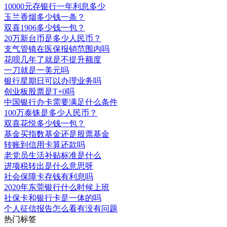
10000元存银行一年利息多少
玉兰香烟多少钱一条？
双喜1906多少钱一包？
20万新台币是多少人民币？
支气管镜在医保报销范围内吗
花呗几年了就是不提升额度
一刀就是一美元吗
银行星期日可以办理业务吗
创业板股票是T+0吗
中国银行办卡需要满足什么条件
100万泰铢是多少人民币？
双喜花悦多少钱一包？
基金买指数基金还是股票基金
转账到信用卡算还款吗
老党员生活补贴标准是什么
进项税转出是什么意思呀
社会保障卡存钱有利息吗
2020年东莞银行什么时候上班
社保卡和银行卡是一体的吗
个人征信报告怎么看有没有问题
热门标签