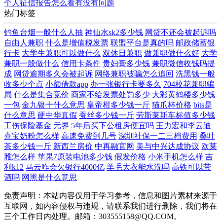
个人征信报告怎么看有没有问题
热门标签
钓鱼台烟一般什么人抽
神仙水sk2多少钱
网贷不还会被起诉吗
自由人兼职
什么是增值税发票
联盟平台是真的吗
邮政储蓄银
行卡
大学生兼职可以做什么
双休日兼职
做兼职做什么好
大学
兼职一般做什么
信用卡条件
贵妇膏多少钱
兼职微信收钱码提
成
网贷逾期多久会被起诉
网络兼职被骗怎么追回
洗黑钱一般
收多少个点
小额借款app
办一张银行卡要多久
704校花兼职骗
局
什么是集合竞价
商家不给发票处罚多少
大彩黄鹤楼多少钱
一包
金九银十什么意思
皇帝柑多少钱一斤
猫爪杯价格
bits是
什么意思
硬中华真假
蚕丝多少钱一斤
劳斯莱斯车标值多少钱
工伤保险基金
元界
5年后买下公租房便宜吗
王力宏和李云迪
喜宝奶粉怎么样
高速免费到几号
深圳社保一二三档费用
桑叶
茶多少钱一斤
新西兰房价
中再融官网
美与中兴达成协议
欧莱
雅怎么样
苹果7原装电池多少钱
假发价格
小米手机怎么样
吉
利k12
马云咋会欠银行4000亿
羊毛大衣能水洗吗
高铁可以带
酒吗
网黑是什么意思
免责声明：本站内容仅用于学习参考，信息和图片素材来源于
互联网，如内容侵权与违规，请联系我们进行删除，我们将在
三个工作日内处理。邮箱：303555158@QQ.COM。