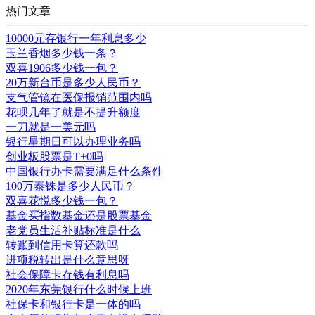
热门文章
10000元存银行一年利息多少
玉兰香烟多少钱一条？
双喜1906多少钱一包？
20万新台币是多少人民币？
支气管镜在医保报销范围内吗
花呗几年了就是不提升额度
一刀就是一美元吗
银行星期日可以办理业务吗
创业板股票是T+0吗
中国银行办卡需要满足什么条件
100万泰铢是多少人民币？
双喜花悦多少钱一包？
基金买指数基金还是股票基金
老党员生活补贴标准是什么
转账到信用卡算还款吗
进项税转出是什么意思呀
社会保障卡存钱有利息吗
2020年东莞银行什么时候上班
社保卡和银行卡是一体的吗