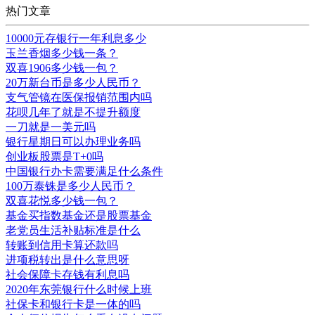
热门文章
10000元存银行一年利息多少
玉兰香烟多少钱一条？
双喜1906多少钱一包？
20万新台币是多少人民币？
支气管镜在医保报销范围内吗
花呗几年了就是不提升额度
一刀就是一美元吗
银行星期日可以办理业务吗
创业板股票是T+0吗
中国银行办卡需要满足什么条件
100万泰铢是多少人民币？
双喜花悦多少钱一包？
基金买指数基金还是股票基金
老党员生活补贴标准是什么
转账到信用卡算还款吗
进项税转出是什么意思呀
社会保障卡存钱有利息吗
2020年东莞银行什么时候上班
社保卡和银行卡是一体的吗