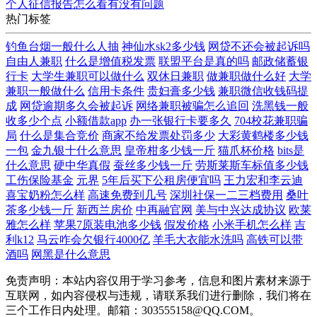
个人征信报告怎么看有没有问题
热门标签
钓鱼台烟一般什么人抽
神仙水sk2多少钱
网贷不还会被起诉吗
自由人兼职
什么是增值税发票
联盟平台是真的吗
邮政储蓄银
行卡
大学生兼职可以做什么
双休日兼职
做兼职做什么好
大学
兼职一般做什么
信用卡条件
贵妇膏多少钱
兼职微信收钱码提
成
网贷逾期多久会被起诉
网络兼职被骗怎么追回
洗黑钱一般
收多少个点
小额借款app
办一张银行卡要多久
704校花兼职骗
局
什么是集合竞价
商家不给发票处罚多少
大彩黄鹤楼多少钱
一包
金九银十什么意思
皇帝柑多少钱一斤
猫爪杯价格
bits是
什么意思
硬中华真假
蚕丝多少钱一斤
劳斯莱斯车标值多少钱
工伤保险基金
元界
5年后买下公租房便宜吗
王力宏和李云迪
喜宝奶粉怎么样
高速免费到几号
深圳社保一二三档费用
桑叶
茶多少钱一斤
新西兰房价
中再融官网
美与中兴达成协议
欧莱
雅怎么样
苹果7原装电池多少钱
假发价格
小米手机怎么样
吉
利k12
马云咋会欠银行4000亿
羊毛大衣能水洗吗
高铁可以带
酒吗
网黑是什么意思
免责声明：本站内容仅用于学习参考，信息和图片素材来源于
互联网，如内容侵权与违规，请联系我们进行删除，我们将在
三个工作日内处理。邮箱：303555158@QQ.COM。