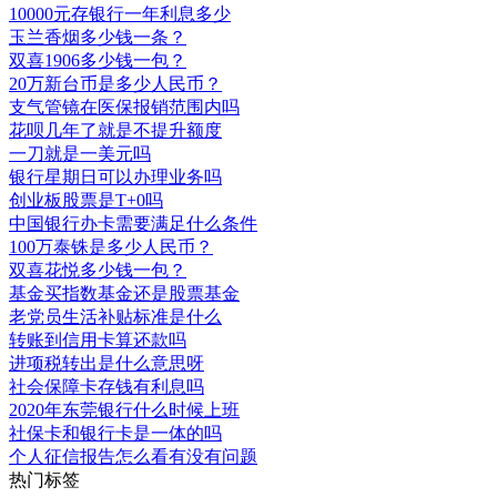
10000元存银行一年利息多少
玉兰香烟多少钱一条？
双喜1906多少钱一包？
20万新台币是多少人民币？
支气管镜在医保报销范围内吗
花呗几年了就是不提升额度
一刀就是一美元吗
银行星期日可以办理业务吗
创业板股票是T+0吗
中国银行办卡需要满足什么条件
100万泰铢是多少人民币？
双喜花悦多少钱一包？
基金买指数基金还是股票基金
老党员生活补贴标准是什么
转账到信用卡算还款吗
进项税转出是什么意思呀
社会保障卡存钱有利息吗
2020年东莞银行什么时候上班
社保卡和银行卡是一体的吗
个人征信报告怎么看有没有问题
热门标签