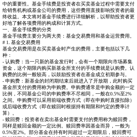
中的重要性。基金手续费是投资者在买卖基金过程中需要支付
给销售机构或基金公司的费用，这些费用直接影响投资者的最
终收益。本文将对基金手续费进行详细解析，以帮助投资者更
好地了解各项费用的构成和计算方式。
一、基金手续费的分类
基金手续费主要分为两大类：基金交易费用和基金运营费用。
# 1. 基金交易费用
基金交易费用是在买卖基金时产生的费用，主要包括以下几
种：
- 认购费：当一只新的基金发行时，会有一个期限向市场募集
资金，这个期限内购买新基金所支付的手续费就是认购费。认
购费的比例一般较高，以鼓励投资者在基金成立初期参与。
- 申购费：新基金的封闭期结束后就进入了开放期，此时购买
基金所支付的费用称为申购费。申购费通常是申购金额的一定
比例，不同基金公司的申购费率不尽相同，一般在0.5%至2%
之间。申购费可以采用前端收费方式（即在申购时直接扣除）
或后端收费方式（即在赎回时根据持有期限和约定的费率计
算）。
- 赎回费：投资者在卖出基金时需要支付的费用称为赎回费，
同样是赎回金额的一定比例。赎回费率因基金而异，一般为
0.5%至2%。部分基金在持有时间超过一定期限后，赎回费可