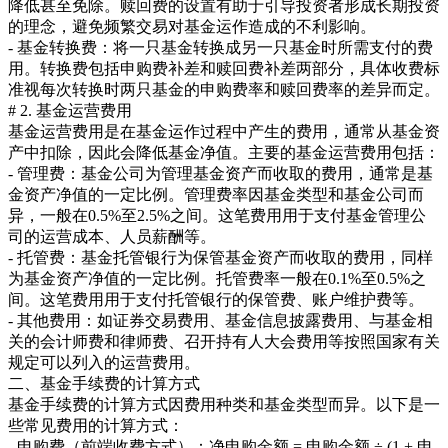
降低甚至免除。赎回费的设置有助于引导投资者形成长期投资
的理念，避免频繁交易对基金运作造成的不利影响。
- 基金转换费：将一只基金转换成另一只基金时所需支付的费
用。转换费包括申购费补差和赎回费补差两部分，具体收费标
准视每次转换时两只基金的申购费率和赎回费率的差异而定。
# 2. 基金运营费用
基金运营费用是在基金运作过程中产生的费用，通常从基金资
产中扣除，因此会降低基金净值。主要的基金运营费用包括：
- 管理费：基金公司为管理基金资产而收取的费用，通常是基
金资产净值的一定比例。管理费率因基金类型和基金公司而
异，一般在0.5%至2.5%之间。这笔费用用于支付基金管理公
司的运营成本、人员薪酬等。
- 托管费：基金托管银行为保管基金资产而收取的费用，同样
为基金资产净值的一定比例。托管费率一般在0.1%至0.5%之
间。这笔费用用于支付托管银行的保管费、账户维护费等。
- 其他费用：如证券交易费用、基金信息披露费用、与基金相
关的会计师费和律师费、召开持有人大会费用等按照国家有关
规定可以列入的运营费用。
二、基金手续费的计算方式
基金手续费的计算方式因费用种类和基金类型而异。以下是一
些常见费用的计算方式：
- 申购费（前端收费方式）：净申购金额 = 申购金额 ÷ (1 + 申