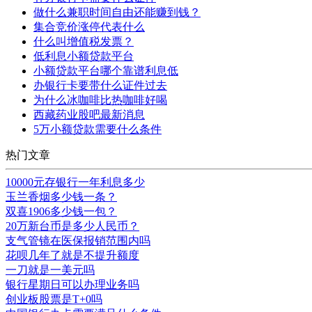
做什么兼职时间自由还能赚到钱？
集合竞价涨停代表什么
什么叫增值税发票？
低利息小额贷款平台
小额贷款平台哪个靠谱利息低
办银行卡要带什么证件过去
为什么冰咖啡比热咖啡好喝
西藏药业股吧最新消息
5万小额贷款需要什么条件
热门文章
10000元存银行一年利息多少
玉兰香烟多少钱一条？
双喜1906多少钱一包？
20万新台币是多少人民币？
支气管镜在医保报销范围内吗
花呗几年了就是不提升额度
一刀就是一美元吗
银行星期日可以办理业务吗
创业板股票是T+0吗