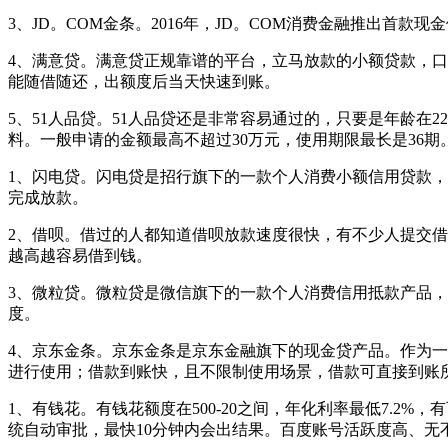
3、JD。COM金条。2016年，JD。COM消费金融推出首
4、满意贷。满意贷正规靠谱的平台，立马放款的小额贷款，口
能随借随还，出额度后当天快速到账。
5、51人品贷。51人品贷还是非常容易通过的，只要是年龄在
料。一般申请的金额最高不超过30万元，使用期限最长是36期
1、闪电贷。闪电贷是招行旗下的一款个人消费小额信用贷款，
完成放款。
2、借呗。借过的人都知道借呗放款速度很快，有不少人提交
越高越容易借到钱。
3、微粒贷。微粒贷是微信旗下的一款个人消费信用抵款产品，
度。
4、京东金条。京东金条是京东金融旗下的现金贷产品。作为
进行使用；借款到账快，且不限制使用场景，借款可直接到账
1、有钱花。有钱花额度在500-20之间，年化利率最低7.
统自动审批，最快10分钟内会出结果。百度账号活跃度高、