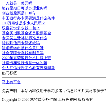
一刀就是一美元吗
银行星期日可以办理业务吗
创业板股票是T+0吗
中国银行办卡需要满足什么条件
100万泰铢是多少人民币？
双喜花悦多少钱一包？
基金买指数基金还是股票基金
老党员生活补贴标准是什么
转账到信用卡算还款吗
进项税转出是什么意思呀
社会保障卡存钱有利息吗
2020年东莞银行什么时候上班
社保卡和银行卡是一体的吗
个人征信报告怎么看有没有问题
热门标签
马上有平台
免责声明：本站内容仅用于学习参考，信息和图片素材来源于互联
Copyright ©
2026 格特瑞商务咨询-工程亮资网 版权所有