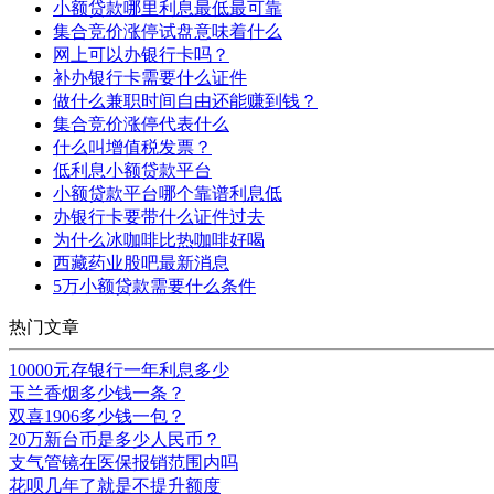
小额贷款哪里利息最低最可靠
集合竞价涨停试盘意味着什么
网上可以办银行卡吗？
补办银行卡需要什么证件
做什么兼职时间自由还能赚到钱？
集合竞价涨停代表什么
什么叫增值税发票？
低利息小额贷款平台
小额贷款平台哪个靠谱利息低
办银行卡要带什么证件过去
为什么冰咖啡比热咖啡好喝
西藏药业股吧最新消息
5万小额贷款需要什么条件
热门文章
10000元存银行一年利息多少
玉兰香烟多少钱一条？
双喜1906多少钱一包？
20万新台币是多少人民币？
支气管镜在医保报销范围内吗
花呗几年了就是不提升额度