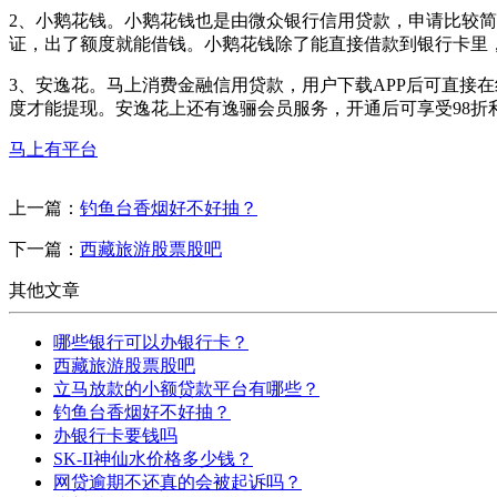
2、小鹅花钱。小鹅花钱也是由微众银行信用贷款，申请比较简
证，出了额度就能借钱。小鹅花钱除了能直接借款到银行卡里
3、安逸花。马上消费金融信用贷款，用户下载APP后可直接
度才能提现。安逸花上还有逸骊会员服务，开通后可享受98
马上有平台
上一篇：
钓鱼台香烟好不好抽？
下一篇：
西藏旅游股票股吧
其他文章
哪些银行可以办银行卡？
西藏旅游股票股吧
立马放款的小额贷款平台有哪些？
钓鱼台香烟好不好抽？
办银行卡要钱吗
SK-II神仙水价格多少钱？
网贷逾期不还真的会被起诉吗？