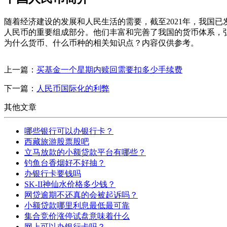
随着经济建设的发展和人民生活的需要，截至2021年，我国
人民币的重要组成部分。他们丰富和完善了我国的货币体系，
为什么货币、什么币种的相关知识点？内容仅供参考。
上一篇：
买基金一个星期内赎回需要扣多少手续费
下一篇：
人民币国际化的利弊
其他文章
哪些银行可以办银行卡？
西藏旅游股票股吧
立马放款的小额贷款平台有哪些？
钓鱼台香烟好不好抽？
办银行卡要钱吗
SK-II神仙水价格多少钱？
网贷逾期不还真的会被起诉吗？
小额贷款哪里利息最低最可靠
集合竞价涨停试盘意味着什么
网上可以办银行卡吗？