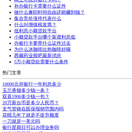
补办银行卡需要什么证件
做什么兼职时间自由还能赚到钱？
集合竞价涨停代表什么
什么叫增值税发票？
低利息小额贷款平台
小额贷款平台哪个靠谱利息低
办银行卡要带什么证件过去
为什么冰咖啡比热咖啡好喝
西藏药业股吧最新消息
5万小额贷款需要什么条件
热门文章
10000元存银行一年利息多少
玉兰香烟多少钱一条？
双喜1906多少钱一包？
20万新台币是多少人民币？
支气管镜在医保报销范围内吗
花呗几年了就是不提升额度
一刀就是一美元吗
银行星期日可以办理业务吗