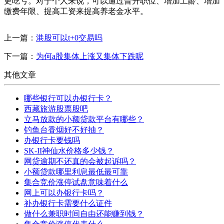
更吃亏。对于个人来说，可以通过晋升职位、增加工龄、增加
缴费年限、提高工资来提高养老金水平。
上一篇：
港股可以t+0交易吗
下一篇：
为何a股集体上涨又集体下跌呢
其他文章
哪些银行可以办银行卡？
西藏旅游股票股吧
立马放款的小额贷款平台有哪些？
钓鱼台香烟好不好抽？
办银行卡要钱吗
SK-II神仙水价格多少钱？
网贷逾期不还真的会被起诉吗？
小额贷款哪里利息最低最可靠
集合竞价涨停试盘意味着什么
网上可以办银行卡吗？
补办银行卡需要什么证件
做什么兼职时间自由还能赚到钱？