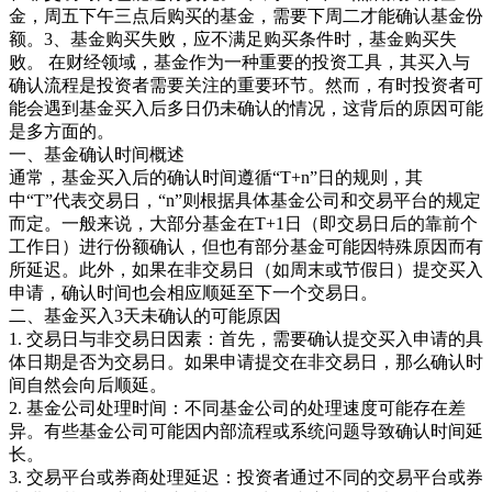
金，周五下午三点后购买的基金，需要下周二才能确认基金份
额。3、基金购买失败，应不满足购买条件时，基金购买失
败。 在财经领域，基金作为一种重要的投资工具，其买入与
确认流程是投资者需要关注的重要环节。然而，有时投资者可
能会遇到基金买入后多日仍未确认的情况，这背后的原因可能
是多方面的。
一、基金确认时间概述
通常，基金买入后的确认时间遵循“T+n”日的规则，其
中“T”代表交易日，“n”则根据具体基金公司和交易平台的规定
而定。一般来说，大部分基金在T+1日（即交易日后的靠前个
工作日）进行份额确认，但也有部分基金可能因特殊原因而有
所延迟。此外，如果在非交易日（如周末或节假日）提交买入
申请，确认时间也会相应顺延至下一个交易日。
二、基金买入3天未确认的可能原因
1. 交易日与非交易日因素：首先，需要确认提交买入申请的具
体日期是否为交易日。如果申请提交在非交易日，那么确认时
间自然会向后顺延。
2. 基金公司处理时间：不同基金公司的处理速度可能存在差
异。有些基金公司可能因内部流程或系统问题导致确认时间延
长。
3. 交易平台或券商处理延迟：投资者通过不同的交易平台或券