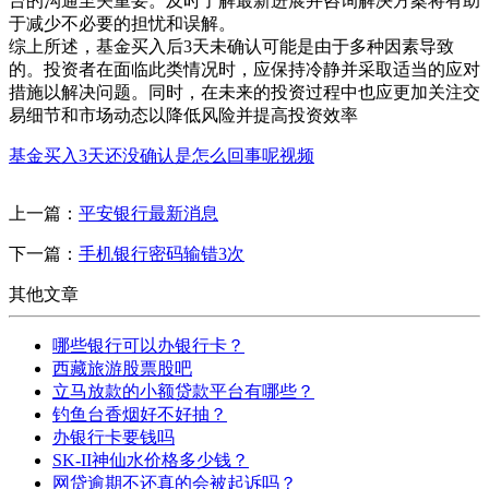
台的沟通至关重要。及时了解最新进展并咨询解决方案将有助
于减少不必要的担忧和误解。
综上所述，基金买入后3天未确认可能是由于多种因素导致
的。投资者在面临此类情况时，应保持冷静并采取适当的应对
措施以解决问题。同时，在未来的投资过程中也应更加关注交
易细节和市场动态以降低风险并提高投资效率
基金买入3天还没确认是怎么回事呢视频
上一篇：
平安银行最新消息
下一篇：
手机银行密码输错3次
其他文章
哪些银行可以办银行卡？
西藏旅游股票股吧
立马放款的小额贷款平台有哪些？
钓鱼台香烟好不好抽？
办银行卡要钱吗
SK-II神仙水价格多少钱？
网贷逾期不还真的会被起诉吗？