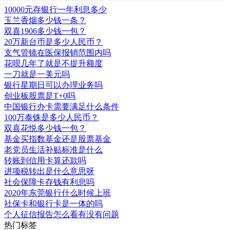
10000元存银行一年利息多少
玉兰香烟多少钱一条？
双喜1906多少钱一包？
20万新台币是多少人民币？
支气管镜在医保报销范围内吗
花呗几年了就是不提升额度
一刀就是一美元吗
银行星期日可以办理业务吗
创业板股票是T+0吗
中国银行办卡需要满足什么条件
100万泰铢是多少人民币？
双喜花悦多少钱一包？
基金买指数基金还是股票基金
老党员生活补贴标准是什么
转账到信用卡算还款吗
进项税转出是什么意思呀
社会保障卡存钱有利息吗
2020年东莞银行什么时候上班
社保卡和银行卡是一体的吗
个人征信报告怎么看有没有问题
热门标签