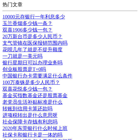
热门文章
10000元存银行一年利息多少
玉兰香烟多少钱一条？
双喜1906多少钱一包？
20万新台币是多少人民币？
支气管镜在医保报销范围内吗
花呗几年了就是不提升额度
一刀就是一美元吗
银行星期日可以办理业务吗
创业板股票是T+0吗
中国银行办卡需要满足什么条件
100万泰铢是多少人民币？
双喜花悦多少钱一包？
基金买指数基金还是股票基金
老党员生活补贴标准是什么
转账到信用卡算还款吗
进项税转出是什么意思呀
社会保障卡存钱有利息吗
2020年东莞银行什么时候上班
社保卡和银行卡是一体的吗