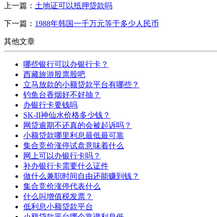
上一篇：
土地证可以抵押贷款吗
下一篇：
1988年韩国一千万元等于多少人民币
其他文章
哪些银行可以办银行卡？
西藏旅游股票股吧
立马放款的小额贷款平台有哪些？
钓鱼台香烟好不好抽？
办银行卡要钱吗
SK-II神仙水价格多少钱？
网贷逾期不还真的会被起诉吗？
小额贷款哪里利息最低最可靠
集合竞价涨停试盘意味着什么
网上可以办银行卡吗？
补办银行卡需要什么证件
做什么兼职时间自由还能赚到钱？
集合竞价涨停代表什么
什么叫增值税发票？
低利息小额贷款平台
小额贷款平台哪个靠谱利息低