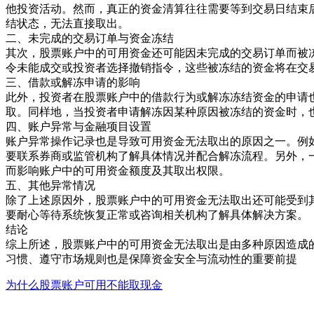
他投资活动。然而，真正的资金清算往往需要等到交易日结束
结状态，无法直接取出。
二、未完成的交易订单与资金冻结
其次，股票账户中的可用资金还可能因未完成的交易订单而被
令未能成交或投资者选择撤销指令，这些被冻结的资金将在交
三、借款或解冻申请的影响
此外，投资者在股票账户中的借款行为或解冻冻结资金的申请
取。同样地，当投资者申请解冻因某种原因被冻结的资金时，
四、账户异常与金融项目设置
账户异常操作记录也是导致可用资金无法取出的原因之一。例
要联系券商或监管机构了解具体情况并配合解冻流程。另外，
而影响账户中的可用资金额度及其取出权限。
五、其他异常情况
除了上述原因外，股票账户中的可用资金无法取出还可能受到
要耐心等待系统恢复正常或咨询相关机构了解具体解决方案。
结论
综上所述，股票账户中的可用资金无法取出是由多种原因造成
习惯、遵守市场规则也是保障资金安全与流动性的重要前提
为什么股票账户可用不能取现金