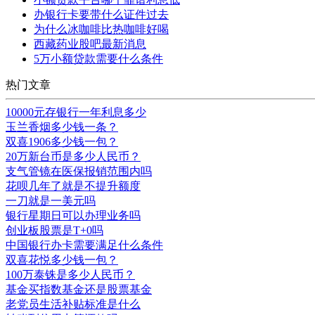
办银行卡要带什么证件过去
为什么冰咖啡比热咖啡好喝
西藏药业股吧最新消息
5万小额贷款需要什么条件
热门文章
10000元存银行一年利息多少
玉兰香烟多少钱一条？
双喜1906多少钱一包？
20万新台币是多少人民币？
支气管镜在医保报销范围内吗
花呗几年了就是不提升额度
一刀就是一美元吗
银行星期日可以办理业务吗
创业板股票是T+0吗
中国银行办卡需要满足什么条件
双喜花悦多少钱一包？
100万泰铢是多少人民币？
基金买指数基金还是股票基金
老党员生活补贴标准是什么