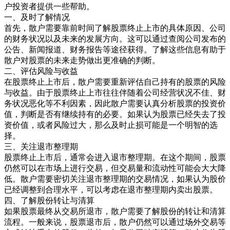
户投资者提供一些帮助。
一、及时了解情况
首先，散户需要靠前时间了解股票终止上市的具体原因、公司
的财务状况以及未来的发展方向。这可以通过查阅公司发布的
公告、新闻报道、财务报告等途径获得。了解这些信息有助于
散户对股票的未来走势做出更准确的判断。
二、评估风险与收益
在股票终止上市后，散户需要重新评估自己持有的股票的风险
与收益。由于股票终止上市往往伴随着公司经营状况不佳、财
务状况恶化等不利因素，因此散户需要认真分析股票的投资价
值，判断是否有继续持有的必要。如果认为股票已经失去了投
资价值，或者风险过大，那么及时止损可能是一个明智的选
择。
三、关注退市整理期
股票终止上市后，通常会进入退市整理期。在这个期间，股票
仍然可以在市场上进行交易，但交易量和流动性可能会大大降
低。散户需要密切关注退市整理期的交易情况，如果认为股价
已经调整到合理水平，可以考虑在退市整理期内卖出股票。
四、了解股份转让与清算
如果股票最终从交易所退市，散户需要了解股份的转让和清算
流程。一般来说，股票退市后，散户仍然可以通过场外交易等