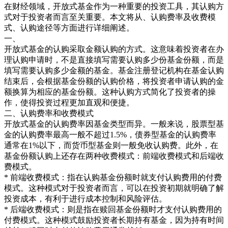
在财经领域，开放式基金作为一种重要的投资工具，其认购方
式对于投资者而言至关重要。本文将从、认购费率及收费模
式、认购途径等方面进行详细阐述。
一、
开放式基金的认购采取金额认购的方式。这意味着投资者在办
理认购申请时，不是直接填写需要认购多少份基金份额，而是
填写需要认购多少金额的基金。基金注册登记机构在基金认购
结束后，会根据基金份额的认购价格，将投资者申请认购的金
额换算为相应的基金份额。这种认购方式简化了投资者的操
作，使得投资过程更加直观和便捷。
二、认购费率和收费模式
开放式基金的认购费率因基金类型而异。一般来说，股票型基
金的认购费率最高一般不超过1.5%，债券型基金的认购费率
通常在1%以下，而货币型基金则一般免收认购费。此外，在
基金份额认购上还存在两种收费模式：前端收费模式和后端收
费模式。
* 前端收费模式：指在认购基金份额时就支付认购费用的付费
模式。这种模式对于投资者而言，可以在投资初期就明确了解
投资成本，有利于进行成本控制和风险评估。
* 后端收费模式：则是指在赎回基金份额时才支付认购费用的
付费模式。这种模式鼓励投资者长期持有基金，因为持有时间