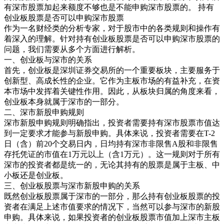
有深市股票加起来额度不够也是不能申购深市股票的。 持有
创业板股票是否可以申购深市股票
作为一名财经类的分析专家，对于股市中的各类规则和操作有
着深入的理解。针对持有创业板股票是否可以申购深市股票的
问题，我们需要从多个方面进行解析。
一、创业板与深市的关系
首先，创业板是深圳证券交易所的一个重要板块，主要服务于
创新型、高成长性的企业。它作为主板市场的有益补充，在资
本市场中发挥着关键性作用。因此，从板块归属的角度来看，
创业板本身就属于深市的一部分。
二、深市新股申购规则
深市新股申购规则明确指出，投资者需要持有深市股票市值达
到一定要求才能参与新股申购。具体来说，投资者需要在T-2
日（含）前20个交易日内，日均持有深市非限售A股和非限售
存托凭证的市值在1万元以上（含1万元）。这一规则对于所有
深市的投资者都是统一的，无论其持有的股票是属于主板、中
小板还是创业板。
三、创业板股票与深市新股申购的关系
既然创业板股票属于深市的一部分，那么持有创业板股票的投
资者在满足上述市值要求的情况下，当然可以参与深市的新股
申购。具体来说，如果投资者的创业板股票市值加上深市主板