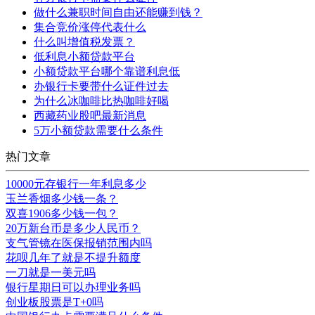
做什么兼职时间自由还能赚到钱？
集合竞价涨停代表什么
什么叫增值税发票？
低利息小额贷款平台
小额贷款平台哪个靠谱利息低
办银行卡要带什么证件过去
为什么冰咖啡比热咖啡好喝
西藏药业股吧最新消息
5万小额贷款需要什么条件
热门文章
10000元存银行一年利息多少
玉兰香烟多少钱一条？
双喜1906多少钱一包？
20万新台币是多少人民币？
支气管镜在医保报销范围内吗
花呗几年了就是不提升额度
一刀就是一美元吗
银行星期日可以办理业务吗
创业板股票是T+0吗